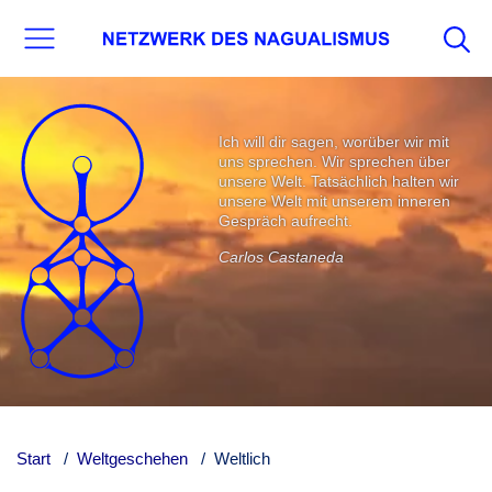
Ich will dir sagen, worüber wir mit
uns sprechen. Wir sprechen über
unsere Welt. Tatsächlich halten wir
unsere Welt mit unserem inneren
Gespräch aufrecht.
Carlos Castaneda
Start
Weltgeschehen
Weltlich