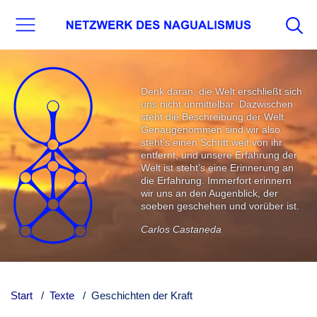
Denk daran, die Welt erschließt sich
uns nicht unmittelbar. Dazwischen
steht die Beschreibung der Welt.
Genaugenommen sind wir also
steht’s einen Schritt weit von ihr
entfernt, und unsere Erfahrung der
Welt ist steht’s eine Erinnerung an
die Erfahrung. Immerfort erinnern
wir uns an den Augenblick, der
soeben geschehen und vorüber ist.
Carlos Castaneda
Start
Texte
Geschichten der Kraft