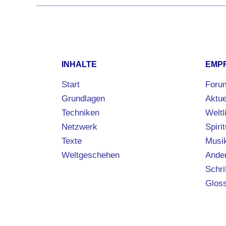
INHALTE
EMP
Start
Foru
Grundlagen
Aktue
Techniken
Weltl
Netzwerk
Spirit
Texte
Musi
Weltgeschehen
Ander
Schri
Glos