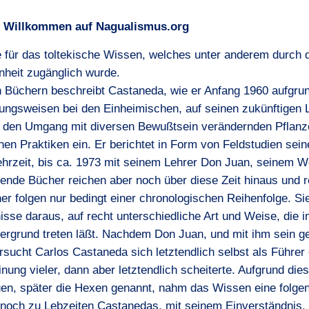
h Willkommen auf Nagualismus.org
e für das toltekische Wissen, welches unter anderem durch
nheit zugänglich wurde.
n Büchern beschreibt Castaneda, wie er Anfang 1960 aufgru
ngsweisen bei den Einheimischen, auf seinen zukünftigen Leh
r den Umgang mit diversen Bewußtsein verändernden Pflanze
chen Praktiken ein. Er berichtet in Form von Feldstudien sein
ehrzeit, bis ca. 1973 mit seinem Lehrer Don Juan, seinem W
ende Bücher reichen aber noch über diese Zeit hinaus und re
er folgen nur bedingt einer chronologischen Reihenfolge. Sie
isse daraus, auf recht unterschiedliche Art und Weise, die 
ergrund treten läßt. Nachdem Don Juan, und mit ihm sein g
ersucht Carlos Castaneda sich letztendlich selbst als Führ
nung vieler, dann aber letztendlich scheiterte. Aufgrund die
uen, später die Hexen genannt, nahm das Wissen eine folge
noch zu Lebzeiten Castanedas, mit seinem Einverständnis, 