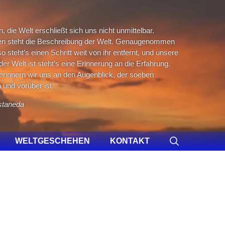
 die Welt erschließt sich uns nicht unmittelbar.
n steht die Beschreibung der Welt. Genaugenommen
so steht’s einen Schritt weit von ihr entfernt, und unsere
er Welt ist steht’s eine Erinnerung an die Erfahrung.
erinnern wir uns an den Augenblick, der soeben
und vorüber ist.
staneda
WELTGESCHEHEN
KONTAKT