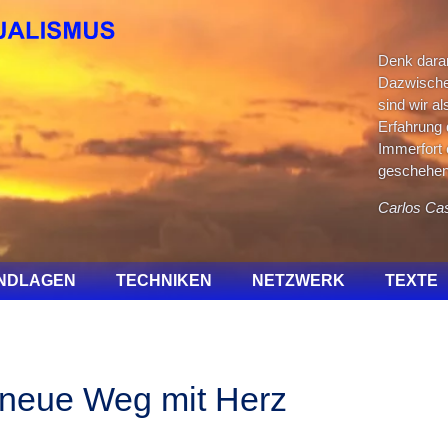
Denk daran,
Dazwische
sind wir al
Erfahrung d
Immerfort 
geschehen 
Carlos Ca
NDLAGEN
TECHNIKEN
NETZWERK
TEXTE
 neue Weg mit Herz