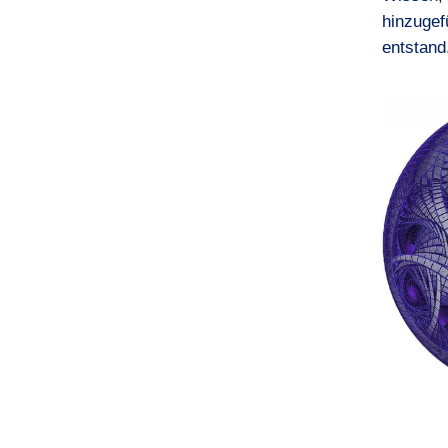
hinzugef
entstand