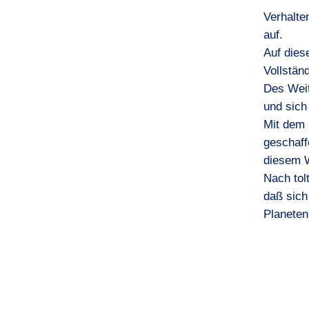
Verhalte
auf.
Auf dies
Vollstän
Des Weit
und sich 
Mit dem 
geschaff
diesem 
Nach tol
daß sich
Planeten