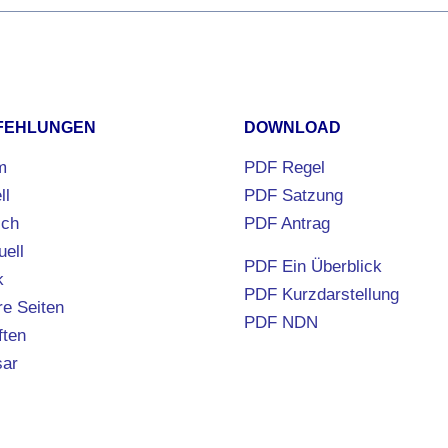
FEHLUNGEN
DOWNLOAD
m
PDF
Regel
ll
PDF
Satzung
ich
PDF
Antrag
uell
PDF
Ein Überblick
k
PDF
Kurzdarstellung
e Seiten
PDF
NDN
ften
sar