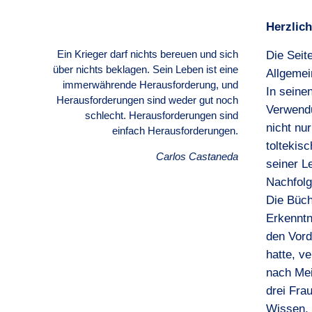
Herzlic
Ein Krieger darf nichts bereuen und sich
Die Seit
über nichts beklagen. Sein Leben ist eine
Allgemei
immerwährende Herausforderung, und
In seine
Herausforderungen sind weder gut noch
Verwendu
schlecht. Herausforderungen sind
nicht nu
einfach Herausforderungen.
toltekis
Carlos Castaneda
seiner L
Nachfolg
Die Büch
Erkenntn
den Vord
hatte, v
nach Mei
drei Fra
Wissen, 