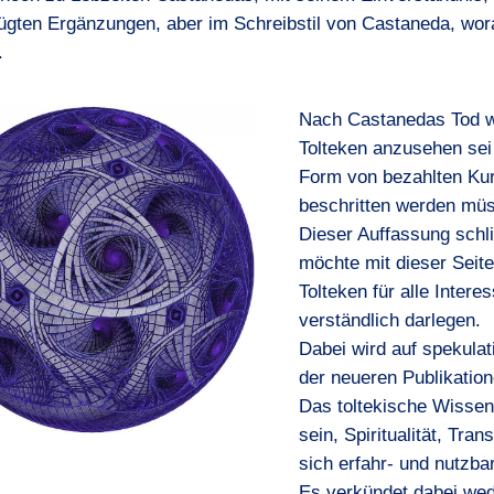
ügten Ergänzungen, aber im Schreibstil von Castaneda, wor
.
Nach Castanedas Tod wur
Tolteken anzusehen sei
Form von bezahlten Kurs
beschritten werden mü
Dieser Auffassung schli
möchte mit dieser Seit
Tolteken für alle Inter
verständlich darlegen.
Dabei wird auf spekulat
der neueren Publikation
Das toltekische Wissen
sein, Spiritualität, Tr
sich erfahr- und nutzb
Es verkündet dabei wed