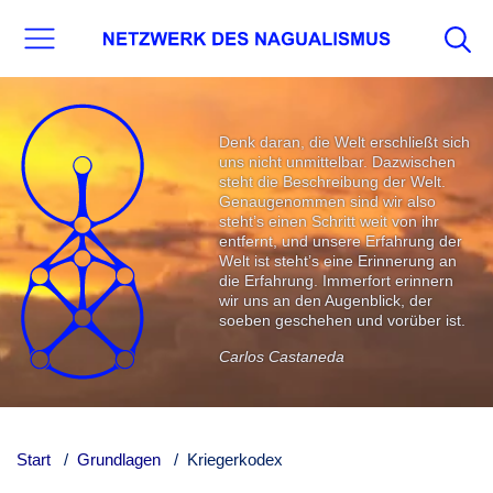
Denk daran, die Welt erschließt sich
uns nicht unmittelbar. Dazwischen
steht die Beschreibung der Welt.
Genaugenommen sind wir also
steht’s einen Schritt weit von ihr
entfernt, und unsere Erfahrung der
Welt ist steht’s eine Erinnerung an
die Erfahrung. Immerfort erinnern
wir uns an den Augenblick, der
soeben geschehen und vorüber ist.
Carlos Castaneda
Start
Grundlagen
Kriegerkodex