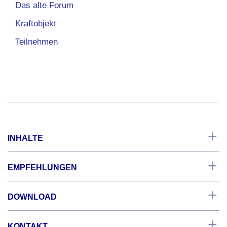
Das alte Forum
Kraftobjekt
Teilnehmen
INHALTE
Start
EMPFEHLUNGEN
Grundlagen
Techniken
Forum
DOWNLOAD
Netzwerk
Aktuell
Texte
Weltlich
PDF
PDF
Regel
Ein Überblick
KONTAKT