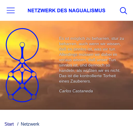
Es ist möglich zu beharren, stur zu
beharren, auch wenn wir wissen,
daß es sinnlos ist, was wir tun.
Allerdings müssen wir dabei im
voraus wissen, daß unser Tun
sinnlos ist, und dennoch so
handeln, als wüßten wir es nicht.
Das ist die kontrollierte Torheit
eines Zauberers.
Carlos Castaneda
Start
Netzwerk