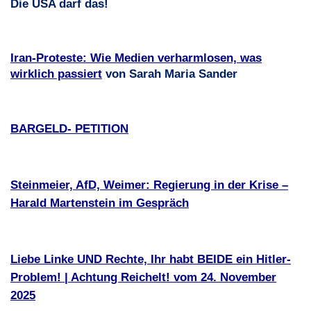
Die
USA
darf das!
Iran-Proteste: Wie Medien verharmlosen, was
wirklich passiert
von Sarah Maria Sander
BARGELD
-
PETITION
Steinmeier, AfD, Weimer: Regierung in der Krise –
Harald Martenstein im Gespräch
Liebe Linke
UND
Rechte, Ihr habt
BEIDE
ein Hitler-
Problem! | Achtung Reichelt! vom 24. November
2025