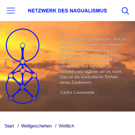
Es ist möglich zu beharren, stur zu
beharren, auch wenn wir wissen,
daß es sinnlos ist, was wir tun.
Allerdings müssen wir dabei im
voraus wissen, daß unser Tun
sinnlos ist, und dennoch so
handeln, als wüßten wir es nicht.
Das ist die kontrollierte Torheit
eines Zauberers.
Carlos Castaneda
Start
Weltgeschehen
Weltlich